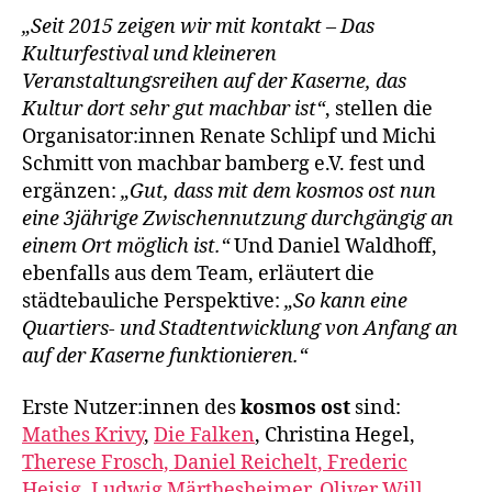
„Seit 2015 zeigen wir mit kontakt – Das
Kulturfestival und kleineren
Veranstaltungsreihen auf der Kaserne, das
Kultur dort sehr gut machbar ist“
, stellen die
Organisator:innen Renate Schlipf und Michi
Schmitt von machbar bamberg e.V. fest und
ergänzen:
„Gut, dass mit dem kosmos ost nun
eine 3jährige Zwischennutzung durchgängig an
einem Ort möglich ist.“
Und Daniel Waldhoff,
ebenfalls aus dem Team, erläutert die
städtebauliche Perspektive:
„So kann eine
Quartiers- und Stadtentwicklung von Anfang an
auf der Kaserne funktionieren.“
Erste Nutzer:innen des
kosmos ost
sind:
Mathes Krivy
,
Die Falken
, Christina Hegel,
Therese Frosch, Daniel Reichelt, Frederic
Heisig
,
Ludwig Märthesheimer
,
Oliver Will
,