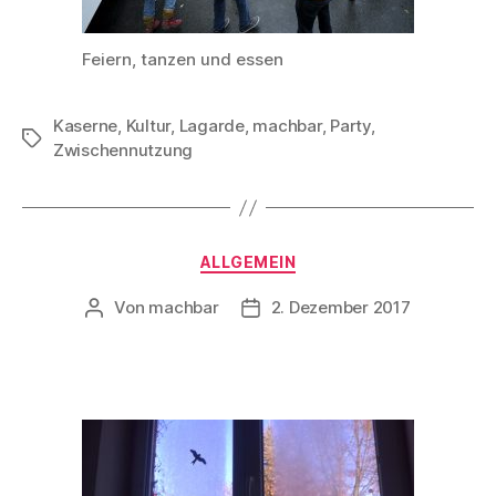
Feiern, tanzen und essen
Kaserne
,
Kultur
,
Lagarde
,
machbar
,
Party
,
Schlagwörter
Zwischennutzung
Kategorien
ALLGEMEIN
Von
machbar
2. Dezember 2017
Beitragsautor
Beitragsdatum